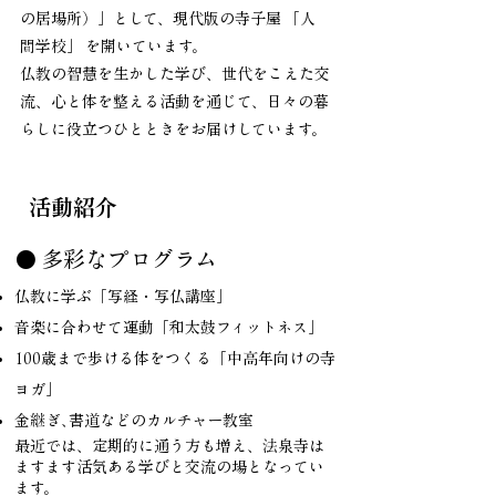
の居場所）」として、現代版の寺子屋 「人
間学校」 を開いています。
仏教の智慧を生かした学び、世代をこえた交
流、心と体を整える活動を通じて、日々の暮
らしに役立つひとときをお届けしています。
活動紹介
● 多彩なプログラム
仏教に学ぶ「写経・写仏講座」
音楽に合わせて運動「和太鼓フィットネス」
100歳まで歩ける体をつくる「中高年向けの寺
ヨガ」
金継ぎ､書道などのカルチャー教室
最近では、定期的に通う方も増え、法泉寺は
ますます活気ある学びと交流の場となってい
ます。