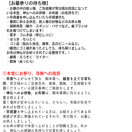
【お墓参りの持ち物】
・お墓の中の故人様、ご先祖様が常日頃お世話になって
いる本堂、神仏へのお供物・お布施（お気持ちで）
※卒塔婆を申し込んでいたら卒塔婆代も
・墓前に供える供花、故人様の好物などのお供え物
・掃除用具（雑巾・スポンジ・バケツなど。歯ブラシは
石を傷つけてしまいます）
・軍手・ゴム手袋（草むしりに）
・ほうき・ちりとり
・ゴミ袋（枯れた供花、雑草、花のビニールなど。
（墓地にゴミ箱があったとしても、持ち帰りましょう。
お寺は神仏がお祀りされている聖地です。）
・線香・ろうそく・ライター
・数珠（あったら）
①本堂にお参り​、寺族への挨拶
・
本堂
へ
上がらせて頂き、御本尊へ、
線香を立て合掌礼
拝
。常日頃からご自身含め、家族、親族、ご先祖様を守
護くださっている諸天善神にご挨拶をします。
​​・
神仏へのお供物、お布施
は、御本尊側に向けるように
置き供えます｡
置く場所が定められていたら、そちらへ。寺族が在宅で
あればお預けしましょう。
・
卒塔婆
を申し込まれている方は、お経を上げてある卒
塔婆が本堂に準備されていますので、受け取り、お墓に
お供えしましょう。
​※お体の都合で本堂へ上がることが困難な方は、外か
ら、神仏への感謝の気持ちで合掌礼拝しましょう。