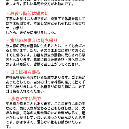
ましょう。涼しい早朝や夕方がお勧めです。
​・お参り時間は短めに
丁寧なお参りは大切ですが、炎天下で体調を崩して
は本末転倒です。本堂と墓前とそれぞれに手を合わ
せ、お参り
したら、速やかに帰りましょう。
​・食品のお供えは持ち帰り
​故人様の好物を墓前に供えることは、とても喜ばれ
ると思います。ただ、そのままお墓に置いておくと
すぐに傷みます。お墓を野生の動物に荒らされる原
因ともなります。墓前に供えた飲み物・食べ物はそ
のまま持ち帰り、皆様で召し上がってください。
​・ゴミは持ち帰る
神様仏様が祀られている
聖域であります。ゴミ箱が
あったとしても、自分のゴミは神様の足元に捨てず
に持ち帰りましょう。お墓参りの持ち物には、必ず
ゴミ袋を入れてください。
​・歩きやすい靴で
突然雨が降ることもあります。ここ法泉寺は山の中
なので、急に天気が変わることもしばしば。又、大
きな地震、毎年の大型台風のため地盤がゆるく、足
元がしっかりしていないと滑ったり転んだりと危険
です。歩きやすく、滑らない靴をお勧めいたしま
す。