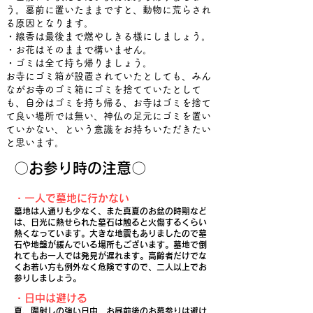
う。墓前に置いたままですと、動物に荒らされ
る原因となります。
・線香は最後まで燃やしきる様にしましょう。
​・お花はそのままで構いません。
・ゴミは全て持ち帰りましょう。
​お寺にゴミ箱が設置されていたとしても、みん
ながお寺のゴミ箱にゴミを捨てていたとして
も、自分はゴミを持ち帰る、お寺はゴミを捨て
て良い場所では無い、神仏の足元にゴミを置い
ていかない、という意識をお持ちいただきたい
と思います。
〇お参り時の注意〇
・一人で墓地に行かない
墓地は人通りも少なく、また真夏のお盆の時期など
は、日光に熱せられた墓石は触ると火傷するくらい
熱くなっています。大きな地震もありましたので墓
石や地盤が緩んでいる場所もございます。墓地で倒
れてもお一人では発見が遅れます。高齢者だけでな
くお若い方も例外なく危険ですので、二人以上でお
参りしましょう。
・日中は避ける
夏、陽射しの強い日中、お昼前後のお墓参りは避け