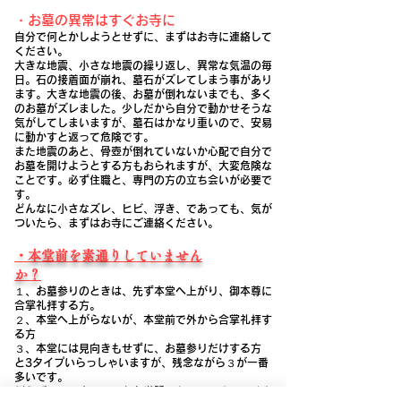
・お墓の異常はすぐお寺に
自分で何とかしようとせずに、まずはお寺に連絡して
ください。
大きな地震、小さな地震の繰り返し、異常な気温の毎
日。石の接着面が崩れ、墓石がズレてしまう事があり
ます。大きな地震の後、お墓が倒れないまでも、多く
のお墓がズレました。少しだから自分で動かせそうな
気がしてしまいますが、墓石はかなり重いので、安易
に動かすと返って危険です。
また地震のあと、骨壺が倒れていないか心配で自分で
お墓を開けようとする方もおられますが、大変危険な
ことです。必ず住職と、専門の方の立ち会いが必要で
す。
​どんなに小さなズレ、ヒビ、浮き、であっても、気が
ついたら、まずはお寺にご連絡ください。
・本堂前を素通りしていません
か？
１、お墓参りのときは、先ず本堂へ上がり、御本尊に
合掌礼拝する方。
２、本堂へ上がらないが、本堂前で外から合掌礼拝す
る方
３、本堂には見向きもせずに、お墓参りだけする方
と3タイプいらっしゃいますが、残念ながら３が一番
多いです。
​例えば、習い事でいつもお世話になっているコーチや