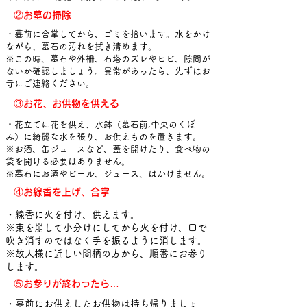
​②お墓の掃除
・墓前に合掌してから、ゴミを拾います。水をかけ
ながら、墓石の汚れを拭き清めます。
※この時、墓石や外柵、石塔のズレやヒビ、隙間が
ないか確認しましょう。異常があったら、先ずはお
寺にご連絡ください。
③お花、お供物を供える
・花立てに花を供え、水鉢（墓石前,中央のくぼ
み）に綺麗な水を張り、お供えものを置きます。
※​お酒、缶ジュースなど、蓋を開けたり、食べ物の
袋を開ける必要はありません。
​※墓石にお酒やビール、ジュース、はかけません。
④お線香を上げ、合掌
・線香に火を付け、供えます。
※束を崩して小分けにしてから火を付け、口で
吹き消すのではなく手を振るように消します。
​※故人様に近しい間柄の方から、順番にお参り
します。
⑤お参りが終わったら…
・墓前にお供えしたお供物は持ち帰りましょ